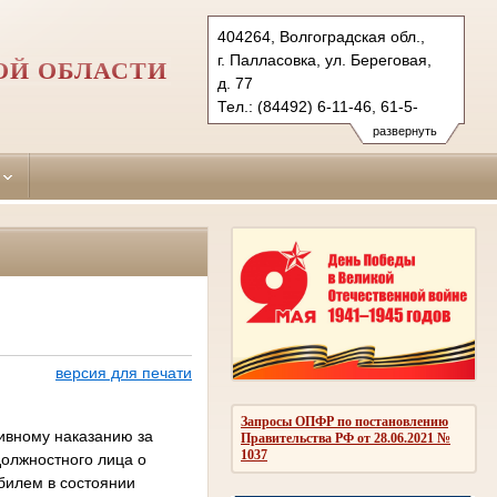
404264, Волгоградская обл.,
г. Палласовка, ул. Береговая,
ОЙ ОБЛАСТИ
д. 77
Тел.: (84492) 6-11-46, 61-5-
78 (ф.)
развернуть
palac.vol@sudrf.ru
версия для печати
Запросы ОПФР по постановлению
тивному наказанию за
Правительства РФ от 28.06.2021 №
1037
должностного лица о
билем в состоянии