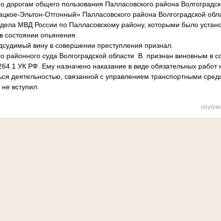
по дорогам общего пользования Палласовского района Волгоградско
ацкое-Эльтон-Отгонный» Палласовского района Волгоградской обл
ела МВД России по Палласовскому району, которыми было установ
в состоянии опьянения.
дсудимый вину в совершении преступления признал.
о районного суда Волгоградской области В. признан виновным в 
.264.1 УК РФ. Ему назначено наказание в виде обязательных работ н
ся деятельностью, связанной с управлением транспортными средст
 не вступил.
опубли