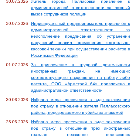
30.07.2026
Житель города Палласовки привлечён к
административной ответственности за ложный
вызов сотрудников полиции
30.07.2026
Индивидуальный предприниматель привлечён к
административной ответственности за
неисполнение предписания об устранении
нарушений правил применения контрольно-
кассовой техники при осуществлении расчётов в
Российской Федерации
01.07.2026
За привлечение к трудовой деятельности
иностранных граждан, не имеющих
соответствующего разрешения на работу либо
патента, ООО «Армстрой 64» привлечено к
административной ответственности
30.06.2026
Избрана мера пресечения в виде заключения
под стражу в отношении жителя Палласовского
района, подозреваемого в убийстве знакомой
25.06.2026
Избрана мера пресечения в виде заключения
под стражу в отношении трёх иностранных
граждан, незаконно пересекших