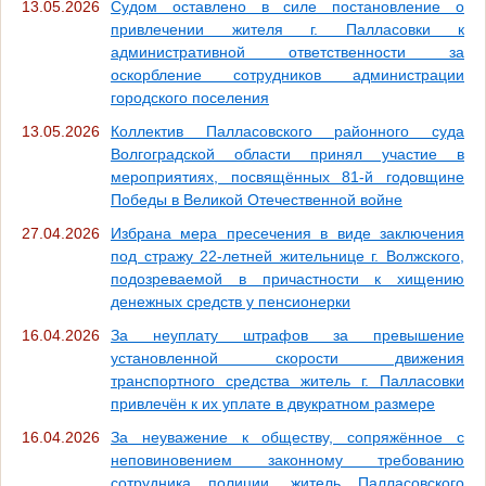
13.05.2026
Судом оставлено в силе постановление о
привлечении жителя г. Палласовки к
административной ответственности за
оскорбление сотрудников администрации
городского поселения
13.05.2026
Коллектив Палласовского районного суда
Волгоградской области принял участие в
мероприятиях, посвящённых 81-й годовщине
Победы в Великой Отечественной войне
27.04.2026
Избрана мера пресечения в виде заключения
под стражу 22-летней жительнице г. Волжского,
подозреваемой в причастности к хищению
денежных средств у пенсионерки
16.04.2026
За неуплату штрафов за превышение
установленной скорости движения
транспортного средства житель г. Палласовки
привлечён к их уплате в двукратном размере
16.04.2026
За неуважение к обществу, сопряжённое с
неповиновением законному требованию
сотрудника полиции, житель Палласовского